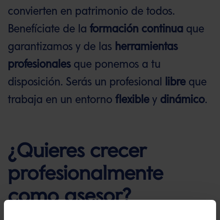
convierten en patrimonio de todos.
Benefíciate de la
formación continua
que
garantizamos y de las
herramientas
profesionales
que ponemos a tu
disposición. Serás un profesional
libre
que
trabaja en un entorno
flexible
y
dinámico
.
¿Quieres crecer
profesionalmente
como asesor?