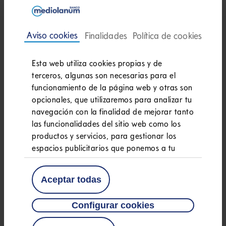
®
Ser Family Banker
es solo el principio.
¡Podrás llegar a donde tú quieras! Tu
futuro depende de ti. En Banco
Esta web utiliza cookies propias y de
Mediolanum cuentas con la libertad de
terceros, algunas son necesarias para el
elegir la
evolución profesional
que quieres
funcionamiento de la página web y otras son
opcionales, que utilizaremos para analizar tu
tener, ¡tú decides!
navegación con la finalidad de mejorar tanto
las funcionalidades del sitio web como los
Ruta profesional
: Para consolidarte
productos y servicios, para gestionar los
en el tiempo como gestor de la
espacios publicitarios que ponemos a tu
disposición. Puedes consultar información de
relación con los clientes. El
las cookies en el apartado “Finalidades”.
Aceptar todas
crecimiento en la gestión de
Además, puedes consultar la opción “Política
de Cookies” para más información. Al pulsar
clientes y de su patrimonio te dará
Configurar cookies
en “Aceptar todas”, permites que todas las
la posibilidad de convertirte en
cookies se guarden en tu terminal. También